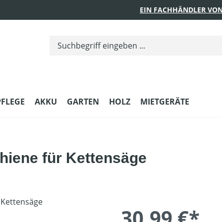
EIN FACHHÄNDLER VON
PFLEGE
AKKU
GARTEN
HOLZ
MIETGERÄTE
iene für Kettensäge
30,99 €*