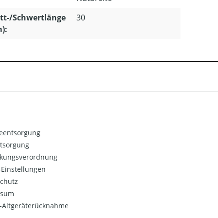
tt-/Schwertlänge
30
m):
ieentsorgung
ntsorgung
kungsverordnung
Einstellungen
chutz
ssum
o-Altgeräterücknahme