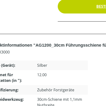
BEST
ktinformationen "AG1200_30cm Führungsschiene fü
X3000
 (Gerät):
Silber
net für
12.00
etten (in "):
ifizierung:
Zubehör Forstgeräte
eidwerkzeug:
30cm-Schiene mit 1,1mm
Nutbreite