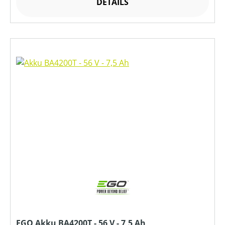
DETAILS
EGO Akku BA4200T - 56 V - 7,5 Ah