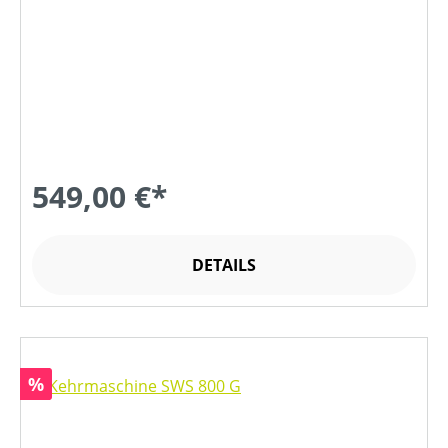
549,00 €*
DETAILS
Rabatt
%