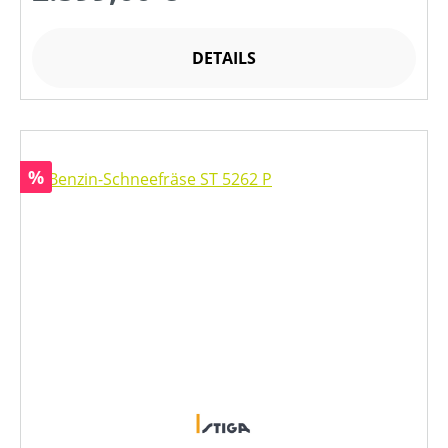
DETAILS
Rabatt
%