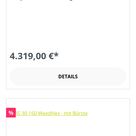
Ladegerät
4.319,00 €*
DETAILS
Rabatt
%