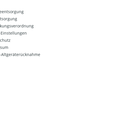
ieentsorgung
ntsorgung
kungsverordnung
Einstellungen
chutz
ssum
o-Altgeräterücknahme