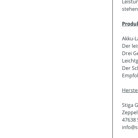
Leistu
stehen
Produ
Akku-L
Der le
Drei G
Leicht
Der Sc
Empfoh
Herste
Stiga
Zeppel
47638 
info@s