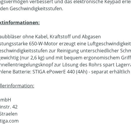
ngsvermögen verbessert und das elektronische Keypad erleic
den Geschwindigkeitsstufen.
ktinformationen:
aubbläser ohne Kabel, Kraftstoff und Abgasen
istungsstarke 650-W-Motor erzeugt eine Luftgeschwindigkeit
eschwindigkeitsstufen zur Reinigung unterschiedlicher Sc
gewichtig (nur 2,6 kg) und mit bequem ergonomischem Griff
hnellentriegelungsknopf zur Lösung des Rohrs spart Lager
lene Batterie: STIGA ePowerE 440 (4Ah) - separat erhältlich
llerinformation:
 GmbH
instr. 42
Straelen
tiga.com