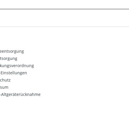
ieentsorgung
ntsorgung
kungsverordnung
Einstellungen
chutz
ssum
o-Altgeräterücknahme