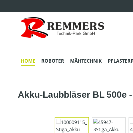
m Hauptinhalt springen
Zur Suche springen
Zur Hauptnavigation springen
HOME
ROBOTER
MÄHTECHNIK
PFLASTER
Akku-Laubbläser BL 500e -
Bildergalerie überspringen