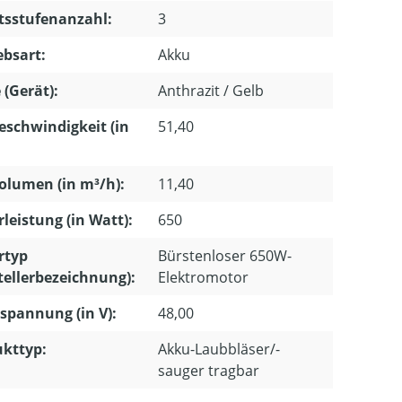
tsstufenanzahl:
3
ebsart:
Akku
 (Gerät):
Anthrazit / Gelb
eschwindigkeit (in
51,40
olumen (in m³/h):
11,40
leistung (in Watt):
650
rtyp
Bürstenloser 650W-
tellerbezeichnung):
Elektromotor
pannung (in V):
48,00
kttyp:
Akku-Laubbläser/-
sauger tragbar