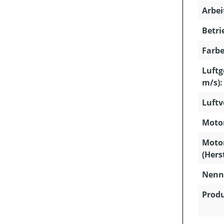
Arbei
Betri
Farbe
Luftg
m/s):
Luftv
Motor
Moto
(Hers
Nenns
Produ