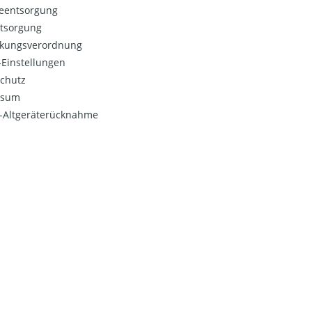
ieentsorgung
ntsorgung
kungsverordnung
Einstellungen
chutz
ssum
o-Altgeräterücknahme