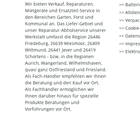
Wir bieten Verkauf, Reparaturen,
Batter
Mietgeräte und Ersatzteil-Service in
Altöle
den Bereichen Garten, Forst und
Verpac
Kommunal an. Das Liefer-Gebiet und
Cookie-
unser Reparatur-Abholservice unserer
Datens
Werkstatt umfasst die Region 26446
Friedeburg, 26639 Wiesmoor, 26409
Impre
Wittmund, 26441 Jever und 26419
Elektr
Schortens - bzw. in die Regionen
Aurich, Wangerland, Wilhelmshaven,
quasi ganz Ostfriesland und Friesland.
Als Fach-Händler empfehlen wir ihnen
die Beratung und den Kauf vor Ort.
Als Fachhändler ermöglichen wir
ihnen darüber hinaus für spezielle
Produkte Beratungen und
Vorführungen vor Ort.