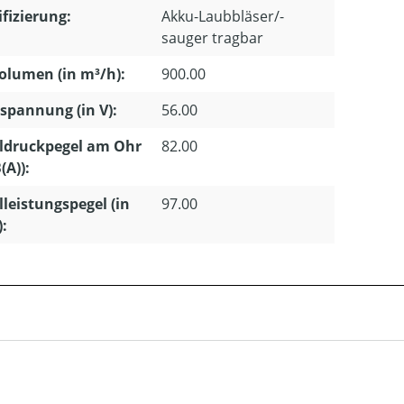
ifizierung:
Akku-Laubbläser/-
sauger tragbar
olumen (in m³/h):
900.00
pannung (in V):
56.00
ldruckpegel am Ohr
82.00
(A)):
lleistungspegel (in
97.00
):