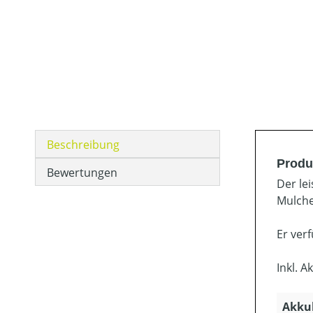
Beschreibung
Produ
Bewertungen
Der le
Mulche
Er ver
Inkl. 
Akkuk