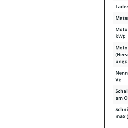
Ladez
Mater
Motor
kW):
Moto
(Hers
ung):
Nenn
V):
Schal
am Oh
Schni
max 