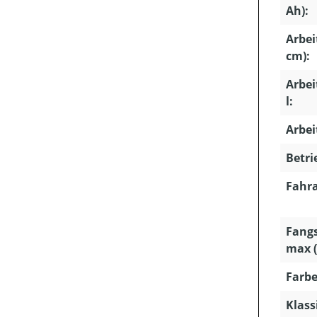
Ah):
Arbei
cm):
Arbe
l:
Arbei
Betri
Fahra
Fang
max (i
Farbe
Klass