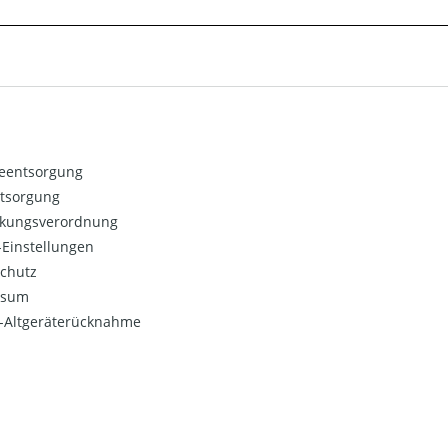
ieentsorgung
ntsorgung
kungsverordnung
Einstellungen
chutz
ssum
o-Altgeräterücknahme