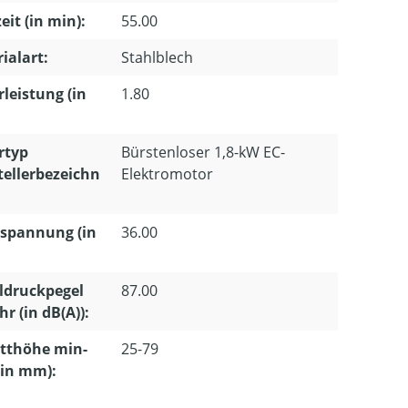
eit (in min):
55.00
ialart:
Stahlblech
leistung (in
1.80
rtyp
Bürstenloser 1,8-kW EC-
tellerbezeichn
Elektromotor
spannung (in
36.00
ldruckpegel
87.00
r (in dB(A)):
tthöhe min-
25-79
(in mm):