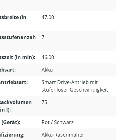
tsbreite (in
47.00
itsstufenanzah
7
tszeit (in min):
46.00
ebsart:
Akku
ntriebsart:
Smart Drive-Antrieb mit
stufenloser Geschwindigkeit
sackvolumen
75
n l):
 (Gerät):
Rot / Schwarz
ifizierung:
Akku-Rasenmäher