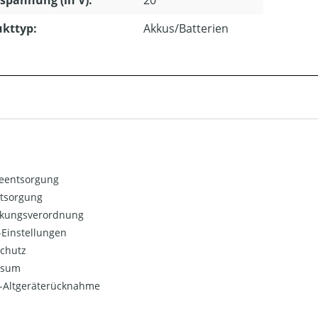
kttyp:
Akkus/Batterien
ieentsorgung
ntsorgung
kungsverordnung
Einstellungen
chutz
ssum
o-Altgeräterücknahme