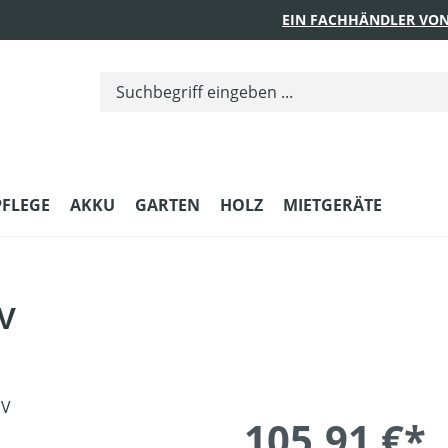
EIN FACHHÄNDLER VON
PFLEGE
AKKU
GARTEN
HOLZ
MIETGERÄTE
 V
105,91 €*