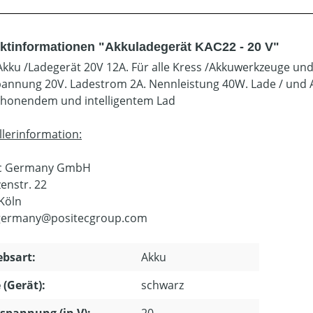
ktinformationen "Akkuladegerät KAC22 - 20 V"
Akku /Ladegerät 20V 12A. Für alle Kress /Akkuwerkzeuge u
annung 20V. Ladestrom 2A. Nennleistung 40W. Lade / und A
honendem und intelligentem Lad
llerinformation:
ec Germany GmbH
enstr. 22
Köln
.germany@positecgroup.com
ebsart:
Akku
 (Gerät):
schwarz
pannung (in V):
20