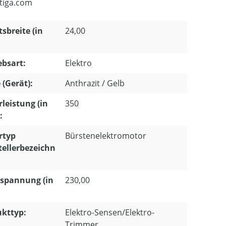
tiga.com
tsbreite (in
24,00
ebsart:
Elektro
 (Gerät):
Anthrazit / Gelb
leistung (in
350
:
rtyp
Bürstenelektromotor
tellerbezeichn
spannung (in
230,00
kttyp:
Elektro-Sensen/Elektro-
Trimmer