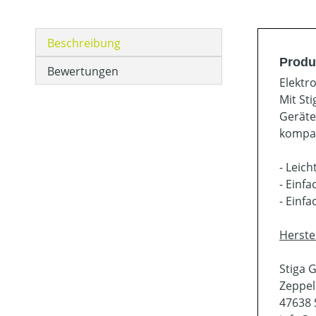
Beschreibung
Produ
Bewertungen
Elektr
Mit Sti
Geräte
kompak
- Leic
- Einf
- Einf
Herste
Stiga
Zeppel
47638 