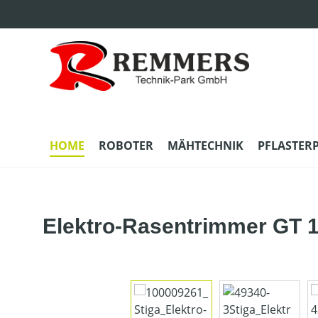
m Hauptinhalt springen
Zur Suche springen
Zur Hauptnavigation springen
HOME
ROBOTER
MÄHTECHNIK
PFLASTER
Elektro-Rasentrimmer GT 
Bildergalerie überspringen