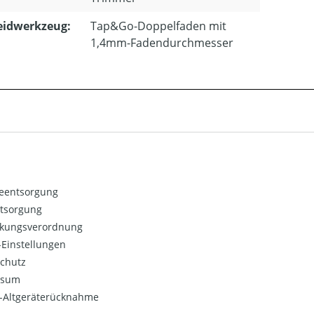
eidwerkzeug:
Tap&Go-Doppelfaden mit
1,4mm-Fadendurchmesser
ieentsorgung
ntsorgung
kungsverordnung
Einstellungen
chutz
ssum
o-Altgeräterücknahme