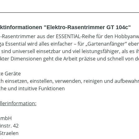
ktinformationen "Elektro-Rasentrimmer GT 104c"
o-Rasentrimmer aus der ESSENTIAL-Reihe für den Hobbyan
ga Essential wird alles einfacher – für „Gartenanfänger“ ebe
 sind universell einsetzbar und viel leistungsfähiger, als es
ter Dimensionen geht die Arbeit präzise und schnell von d
hte Geräte
ach einsetzen, einstellen, verwenden, reinigen und aufbewah
ache und intuitive Funktionen
llerinformation:
 GmbH
instr. 42
Straelen