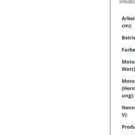
info@s
Arbei
cm):
Betri
Farbe
Motor
Watt)
Moto
(Hers
ung):
Nenn
V):
Produ