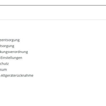
ieentsorgung
ntsorgung
kungsverordnung
Einstellungen
chutz
ssum
o-Altgeräterücknahme