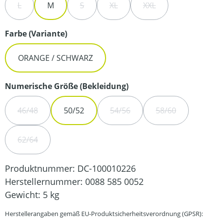
L
M
S
XL
XXL
(DIESE OPTION IST ZURZEIT NICHT VERFÜGBAR.)
(DIESE OPTION IST ZURZEIT NICHT VERFÜ
(DIESE OPTION IST ZURZEIT NIC
(DIESE OPTION IST Z
auswählen
Farbe (Variante)
ORANGE / SCHWARZ
auswählen
Numerische Größe (Bekleidung)
46/48
50/52
54/56
58/60
(DIESE OPTION IST ZURZEIT NICHT VERFÜGBAR.)
(DIESE OPTION IST ZURZEIT N
(DIESE OPTION 
62/64
(DIESE OPTION IST ZURZEIT NICHT VERFÜGBAR.)
Produktnummer:
DC-100010226
Herstellernummer:
0088 585 0052
Gewicht:
5 kg
Herstellerangaben gemäß EU-Produktsicherheitsverordnung (GPSR):