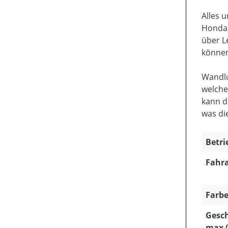
Alles 
Honda 
über L
können
Wandlu
welche
kann d
was di
Betri
Fahra
Farbe
Gesc
max (