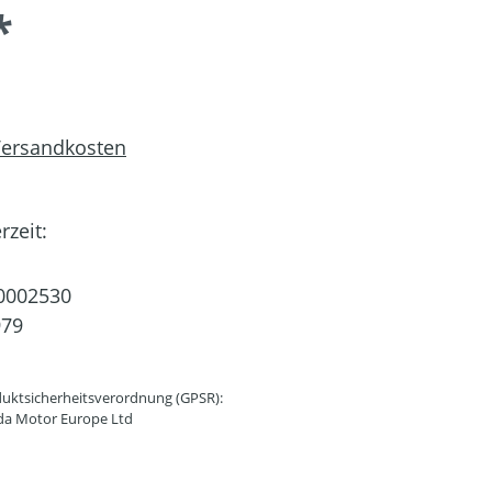
*
 Versandkosten
rzeit:
0002530
979
uktsicherheitsverordnung (GPSR):
da Motor Europe Ltd