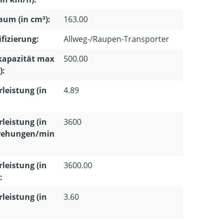
um (in cm³):
163.00
ifizierung:
Allweg-/Raupen-Transporter
kapazität max
500.00
):
leistung (in
4.89
leistung (in
3600
ehungen/min
leistung (in
3600.00
:
leistung (in
3.60