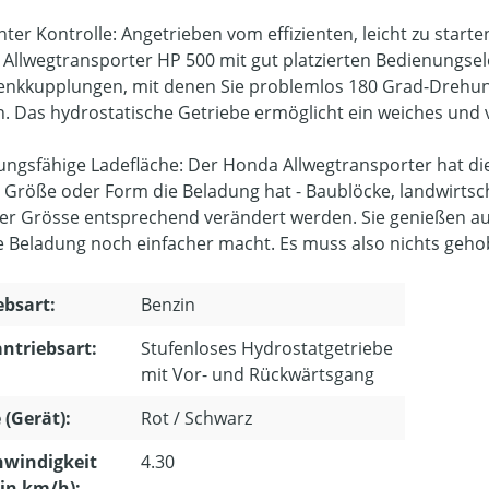
unter Kontrolle: Angetrieben vom effizienten, leicht zu sta
Allwegtransporter HP 500 mit gut platzierten Bedienungsel
enkkupplungen, mit denen Sie problemlos 180 Grad-Drehu
. Das hydrostatische Getriebe ermöglicht ein weiches und v
ngsfähige Ladefläche: Der Honda Allwegtransporter hat die Fl
 Größe oder Form die Beladung hat - Baublöcke, landwirtscha
er Grösse entsprechend verändert werden. Sie genießen au
e Beladung noch einfacher macht. Es muss also nichts geh
ebsart:
Benzin
ntriebsart:
Stufenloses Hydrostatgetriebe
mit Vor- und Rückwärtsgang
 (Gerät):
Rot / Schwarz
hwindigkeit
4.30
in km/h):