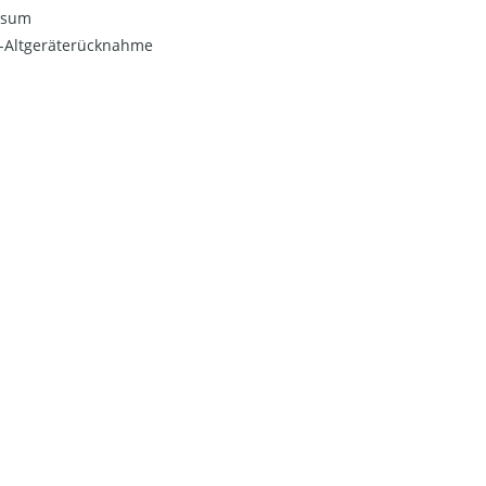
ssum
o-Altgeräterücknahme