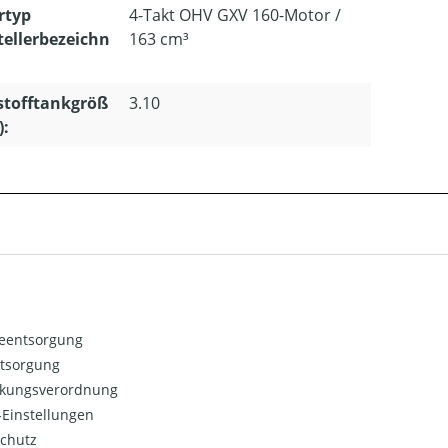
rtyp
4-Takt OHV GXV 160-Motor /
tellerbezeichn
163 cm³
stofftankgröß
3.10
):
ieentsorgung
ntsorgung
kungsverordnung
Einstellungen
chutz