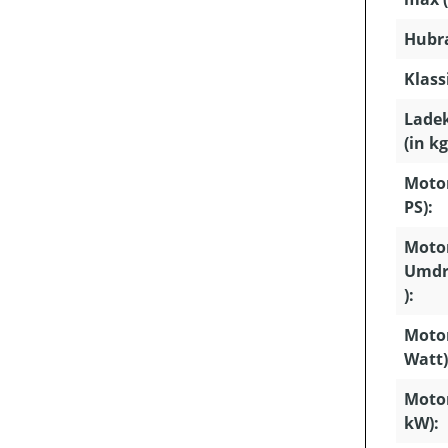
Hubra
Klass
Lade
(in kg
Motor
PS):
Motor
Umdr
):
Motor
Watt)
Motor
kW):