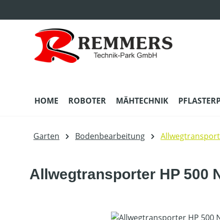
m Hauptinhalt springen
Zur Suche springen
Zur Hauptnavigation springen
HOME
ROBOTER
MÄHTECHNIK
PFLASTER
Garten
Bodenbearbeitung
Allwegtransport
Allwegtransporter HP 500
Bildergalerie überspringen