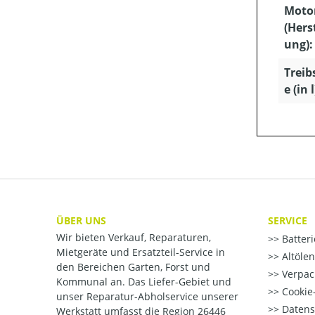
Moto
(Hers
ung):
Treib
e (in l
ÜBER UNS
SERVICE
Wir bieten Verkauf, Reparaturen,
Batter
Mietgeräte und Ersatzteil-Service in
Altöle
den Bereichen Garten, Forst und
Verpac
Kommunal an. Das Liefer-Gebiet und
Cookie-
unser Reparatur-Abholservice unserer
Datens
Werkstatt umfasst die Region 26446