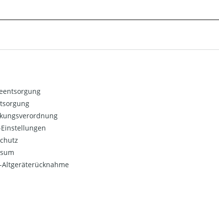
ieentsorgung
ntsorgung
kungsverordnung
Einstellungen
chutz
ssum
o-Altgeräterücknahme