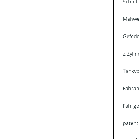
Schnit
Mähwer
Gefede
2 Zyli
Tankvo
Fahran
Fahrge
patent