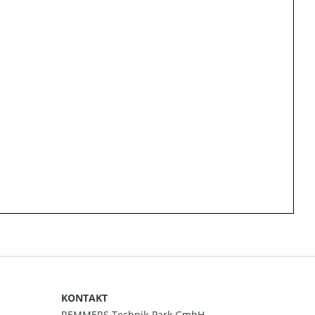
KONTAKT
REMMERS Technik-Park GmbH