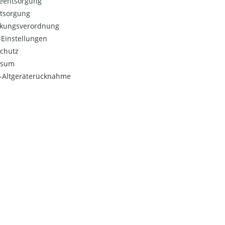
ieentsorgung
ntsorgung
kungsverordnung
Einstellungen
chutz
ssum
o-Altgeräterücknahme