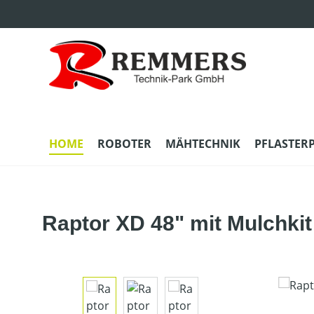
m Hauptinhalt springen
Zur Suche springen
Zur Hauptnavigation springen
HOME
ROBOTER
MÄHTECHNIK
PFLASTER
Raptor XD 48" mit Mulchkit
Bildergalerie überspringen