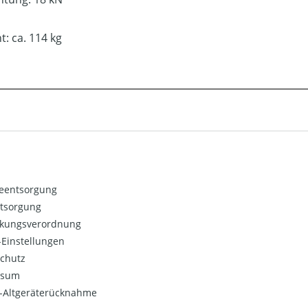
t: ca. 114 kg
ieentsorgung
ntsorgung
kungsverordnung
Einstellungen
chutz
ssum
o-Altgeräterücknahme