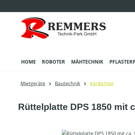
m Hauptinhalt springen
Zur Suche springen
Zur Hauptnavigation springen
HOME
ROBOTER
MÄHTECHNIK
PFLASTER
Mietgeräte
Bautechnik
Verdichter
Rüttelplatte DPS 1850 mit c
Bildergalerie überspringen