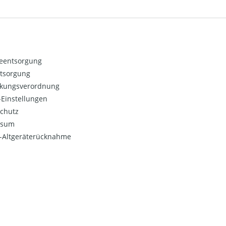
ieentsorgung
ntsorgung
kungsverordnung
Einstellungen
chutz
ssum
o-Altgeräterücknahme