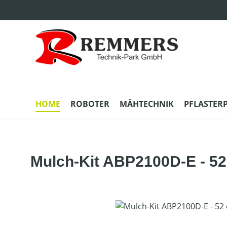
m Hauptinhalt springen
Zur Suche springen
Zur Hauptnavigation springen
HOME
ROBOTER
MÄHTECHNIK
PFLASTER
Mulch-Kit ABP2100D-E - 5
Bildergalerie überspringen