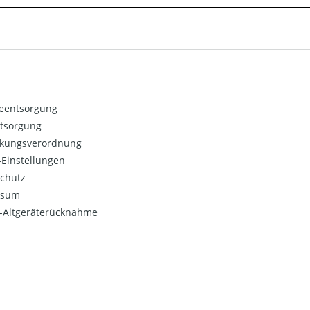
ieentsorgung
ntsorgung
kungsverordnung
Einstellungen
chutz
ssum
o-Altgeräterücknahme