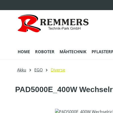
m Hauptinhalt springen
Zur Suche springen
Zur Hauptnavigation springen
HOME
ROBOTER
MÄHTECHNIK
PFLASTER
Akku
EGO
Diverse
PAD5000E_400W Wechselri
Bildergalerie überspringen