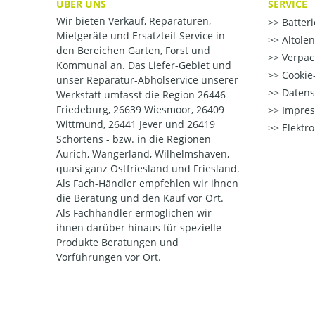
ÜBER UNS
SERVICE
Wir bieten Verkauf, Reparaturen,
Batter
Mietgeräte und Ersatzteil-Service in
Altöle
den Bereichen Garten, Forst und
Verpac
Kommunal an. Das Liefer-Gebiet und
Cookie-
unser Reparatur-Abholservice unserer
Datens
Werkstatt umfasst die Region 26446
Friedeburg, 26639 Wiesmoor, 26409
Impre
Wittmund, 26441 Jever und 26419
Elektr
Schortens - bzw. in die Regionen
Aurich, Wangerland, Wilhelmshaven,
quasi ganz Ostfriesland und Friesland.
Als Fach-Händler empfehlen wir ihnen
die Beratung und den Kauf vor Ort.
Als Fachhändler ermöglichen wir
ihnen darüber hinaus für spezielle
Produkte Beratungen und
Vorführungen vor Ort.