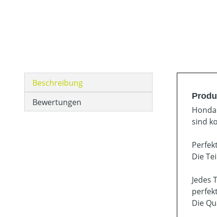
Beschreibung
Produ
Bewertungen
Honda 
sind k
Perfek
Die Te
Jedes 
perfek
Die Qu