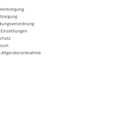
ieentsorgung
ntsorgung
kungsverordnung
Einstellungen
chutz
ssum
o-Altgeräterücknahme