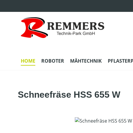
m Hauptinhalt springen
Zur Suche springen
Zur Hauptnavigation springen
HOME
ROBOTER
MÄHTECHNIK
PFLASTER
Schneefräse HSS 655 W
Bildergalerie überspringen