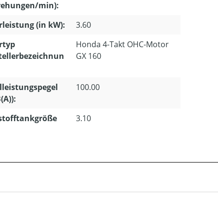
ehungen/min):
leistung (in kW):
3.60
rtyp
Honda 4-Takt OHC-Motor
tellerbezeichnun
GX 160
lleistungspegel
100.00
(A)):
stofftankgröße
3.10