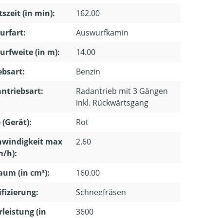
tszeit (in min):
162.00
urfart:
Auswurfkamin
rfweite (in m):
14.00
ebsart:
Benzin
ntriebsart:
Radantrieb mit 3 Gängen
inkl. Rückwärtsgang
 (Gerät):
Rot
hwindigkeit max
2.60
m/h):
um (in cm³):
160.00
ifizierung:
Schneefräsen
leistung (in
3600