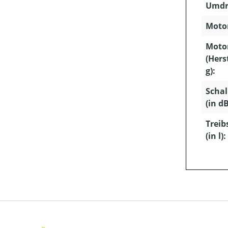
Umdr
Motor
Moto
(Hers
g):
Schal
(in dB
Treib
(in l):