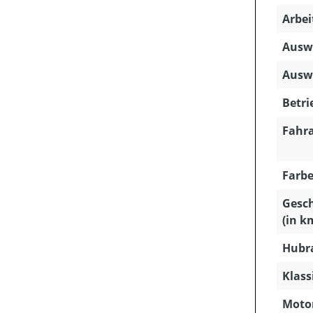
Arbei
Ausw
Auswu
Betri
Fahra
Farbe
Gesc
(in k
Hubra
Klass
Motor