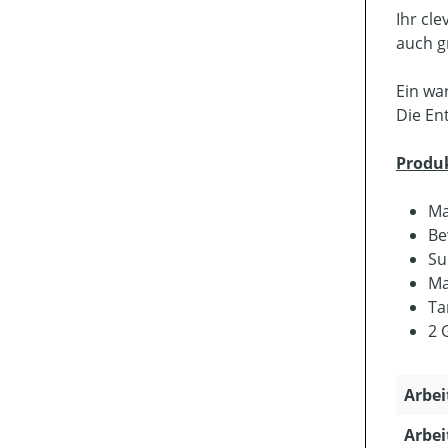
Ihr cl
auch g
Ein wa
Die En
Produ
Ma
Be
Su
Ma
Ta
2 
Arbei
Arbei