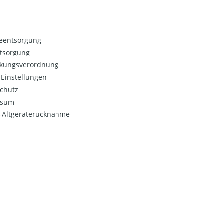
ieentsorgung
ntsorgung
kungsverordnung
Einstellungen
chutz
ssum
o-Altgeräterücknahme