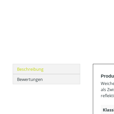
Beschreibung
Produ
Bewertungen
Weiche
als Zw
reflek
Klass