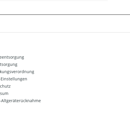
ieentsorgung
ntsorgung
kungsverordnung
Einstellungen
chutz
ssum
o-Altgeräterücknahme