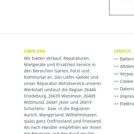
ÜBER UNS
SERVICE
Wir bieten Verkauf, Reparaturen,
Batter
Mietgeräte und Ersatzteil-Service in
Altöle
den Bereichen Garten, Forst und
Verpac
Kommunal an. Das Liefer-Gebiet und
Cookie-
unser Reparatur-Abholservice unserer
Datens
Werkstatt umfasst die Region 26446
Friedeburg, 26639 Wiesmoor, 26409
Impre
Wittmund, 26441 Jever und 26419
Elektr
Schortens - bzw. in die Regionen
Aurich, Wangerland, Wilhelmshaven,
quasi ganz Ostfriesland und Friesland.
Als Fach-Händler empfehlen wir ihnen
die Beratung und den Kauf vor Ort.