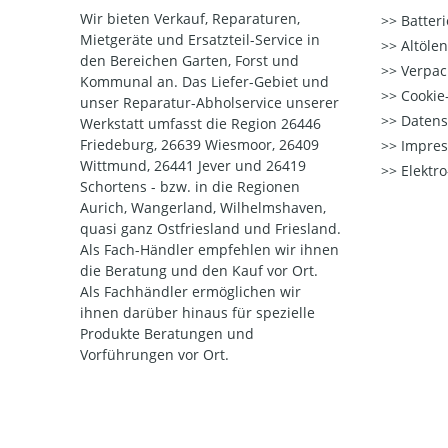
Wir bieten Verkauf, Reparaturen,
Batter
Mietgeräte und Ersatzteil-Service in
Altöle
den Bereichen Garten, Forst und
Verpac
Kommunal an. Das Liefer-Gebiet und
Cookie-
unser Reparatur-Abholservice unserer
Datens
Werkstatt umfasst die Region 26446
Friedeburg, 26639 Wiesmoor, 26409
Impre
Wittmund, 26441 Jever und 26419
Elektr
Schortens - bzw. in die Regionen
Aurich, Wangerland, Wilhelmshaven,
quasi ganz Ostfriesland und Friesland.
Als Fach-Händler empfehlen wir ihnen
die Beratung und den Kauf vor Ort.
Als Fachhändler ermöglichen wir
ihnen darüber hinaus für spezielle
Produkte Beratungen und
Vorführungen vor Ort.