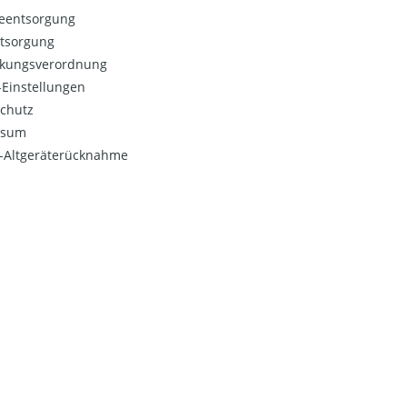
ieentsorgung
ntsorgung
kungsverordnung
Einstellungen
chutz
ssum
o-Altgeräterücknahme