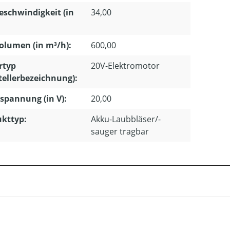
eschwindigkeit (in
34,00
olumen (in m³/h):
600,00
rtyp
20V-Elektromotor
tellerbezeichnung):
pannung (in V):
20,00
kttyp:
Akku-Laubbläser/-
sauger tragbar