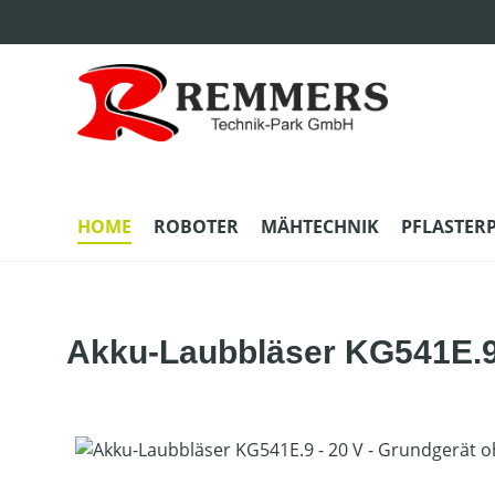
m Hauptinhalt springen
Zur Suche springen
Zur Hauptnavigation springen
HOME
ROBOTER
MÄHTECHNIK
PFLASTER
Akku-Laubbläser KG541E.9 
Bildergalerie überspringen