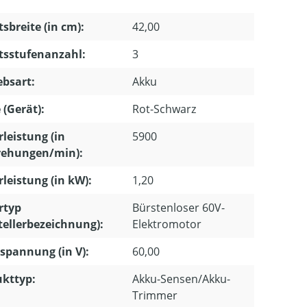
tsbreite (in cm):
42,00
tsstufenanzahl:
3
ebsart:
Akku
 (Gerät):
Rot-Schwarz
leistung (in
5900
ehungen/min):
leistung (in kW):
1,20
rtyp
Bürstenloser 60V-
tellerbezeichnung):
Elektromotor
pannung (in V):
60,00
kttyp:
Akku-Sensen/Akku-
Trimmer