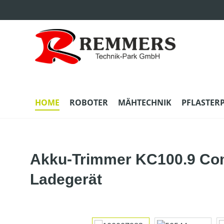
m Hauptinhalt springen
Zur Suche springen
Zur Hauptnavigation springen
HOME
ROBOTER
MÄHTECHNIK
PFLASTER
Akku-Trimmer KC100.9 Com
Ladegerät
Bildergalerie überspringen