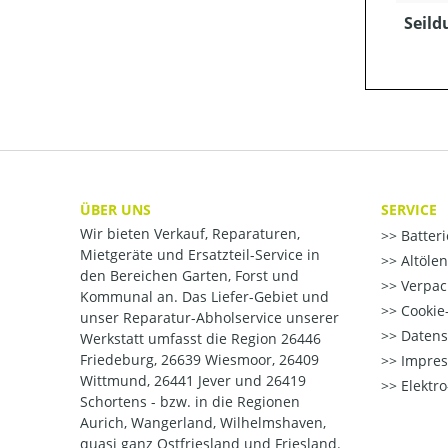
Seild
ÜBER UNS
SERVICE
Wir bieten Verkauf, Reparaturen,
Batter
Mietgeräte und Ersatzteil-Service in
Altöle
den Bereichen Garten, Forst und
Verpac
Kommunal an. Das Liefer-Gebiet und
Cookie-
unser Reparatur-Abholservice unserer
Datens
Werkstatt umfasst die Region 26446
Friedeburg, 26639 Wiesmoor, 26409
Impre
Wittmund, 26441 Jever und 26419
Elektr
Schortens - bzw. in die Regionen
Aurich, Wangerland, Wilhelmshaven,
quasi ganz Ostfriesland und Friesland.