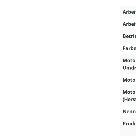
Arbei
Arbei
Betri
Farbe
Motor
Umdr
Motor
Moto
(Hers
Nenns
Produ