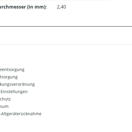
urchmesser (in mm):
2,40
ieentsorgung
ntsorgung
kungsverordnung
Einstellungen
chutz
ssum
o-Altgeräterücknahme